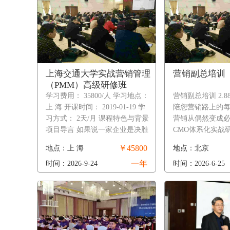
上海交通大学实战营销管理
营销副总培训
（PMM）高级研修班
学习费用： 35800/人 学习地点：
营销副总培训 2.8
上 海 开课时间： 2019-01-19 学
陪您营销路上的
习方式： 2天/月 课程特色与背景
营销从偶然变成必
项目导言 如果说一家企业是决胜
CMO体系化实战
的军队，则企业的营销管理者就
商学院】 思维商
￥45800
地点：上 海
地点：北京
是勇猛的先锋！带领团队……
视野开阔、情怀
一年
时间：2026-9-24
时间：2026-6-25