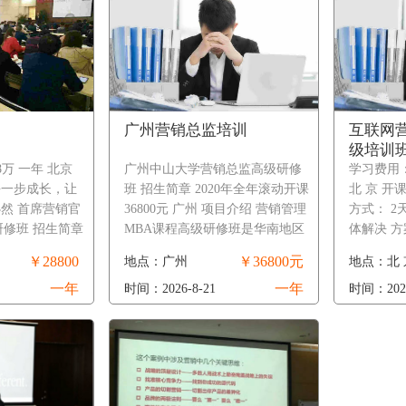
广州营销总监培训
互联网
级培训
8万 一年 北京
广州中山大学营销总监高级研修
学习费用：
每一步成长，让
班 招生简章 2020年全年滚动开课
北 京 开课
然 首席营销官
36800元 广州 项目介绍 营销管理
方式： 2
研修班 招生简章
MBA课程高级研修班是华南地区
体解决 
学院致力于培养
最早由高校创办的营销管理类高
景】 一
￥28800
￥36800元
地点：广州
地点：北 
卓越、富……
级研修班，自创办以来，一……
济与市场
一年
一年
时间：2026-8-21
时间：2026