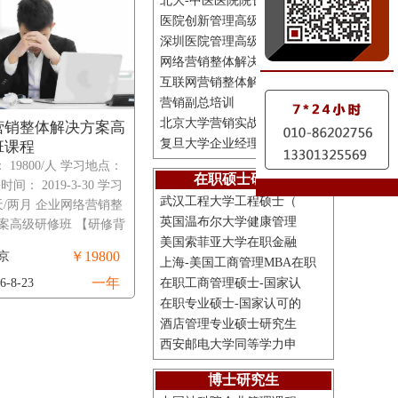
北大-中医医院院长培训
医院创新管理高级研修班
深圳医院管理高级研修班
网络营销整体解决方案高
互联网营销整体解决方案
营销副总培训
北京大学营销实战研修班
营销整体解决方案高
复旦大学企业经理人实战
班课程
 19800/人 学习地点：
在职硕士研究生
时间： 2019-3-30 学习
武汉工程大学工程硕士（
天/两月 企业网络营销整
英国温布尔大学健康管理
方案高级研修班 【研修背
美国索菲亚大学在职金融
、中国市场形势 中国的经
￥19800
京
上海-美国工商管理MBA在职
在互联网+及新……
一年
-8-23
在职工商管理硕士-国家认
在职专业硕士-国家认可的
酒店管理专业硕士研究生
西安邮电大学同等学力申
博士研究生